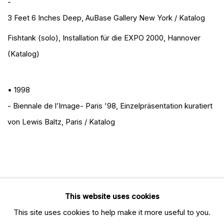
-
3 Feet 6 Inches Deep
, AuBase Gallery New York / Katalog
Fishtank (solo)
, Installation für die EXPO 2000, Hannover
(Katalog)
• 1998
- Biennale de l’Image- Paris '98
, Einzelpräsentation kuratiert
von Lewis Baltz, Paris / Katalog
This website uses cookies
This site uses cookies to help make it more useful to you.
PRIVACY POLICY
MANAGE COOKIES